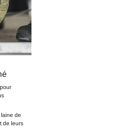
hé
 pour
us
 laine de
t de leurs