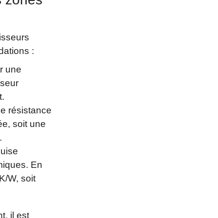
isseurs
ations :
er une
sseur
t.
ne résistance
e, soit une
.
quise
rmiques. En
K/W, soit
, il est