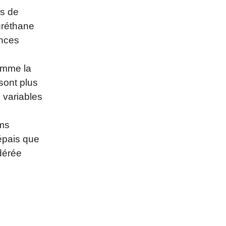
és de
uréthane
ances
omme la
 sont plus
 variables
lms
 épais que
idérée