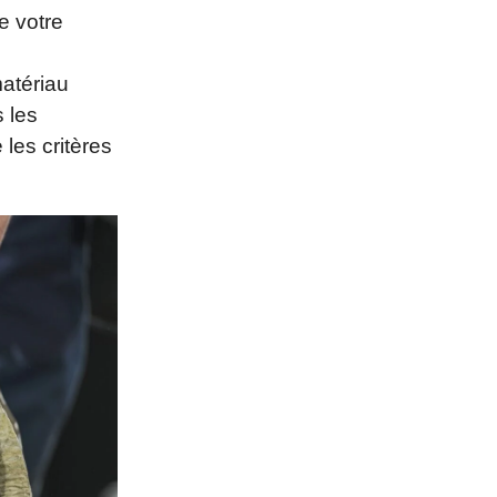
e votre
s
matériau
s les
 les critères