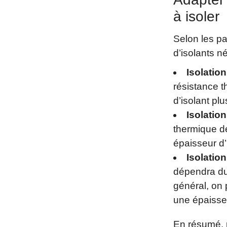
à isoler
Selon les pa
d’isolants n
Isolatio
résistance 
d’isolant pl
Isolatio
thermique d
épaisseur d’
Isolatio
dépendra du 
général, on 
une épaisseu
En résumé, p