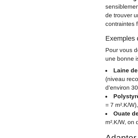
sensiblement
de trouver un
contraintes 
Exemples d
Pour vous d
une bonne is
Laine de
(niveau rec
d’environ 3
Polystyr
= 7 m².K/W),
Ouate de
m².K/W, on 
Adapter 