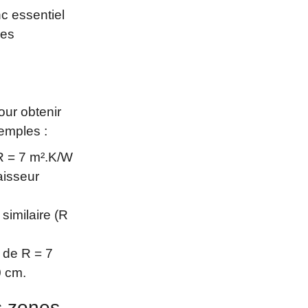
c essentiel
les
ur obtenir
emples :
R = 7 m².K/W
aisseur
similaire (R
 de R = 7
0 cm.
s zones