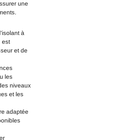
assurer une
éments.
’isolant à
 est
sseur et de
ences
u les
 des niveaux
es et les
être adaptée
ponibles
er