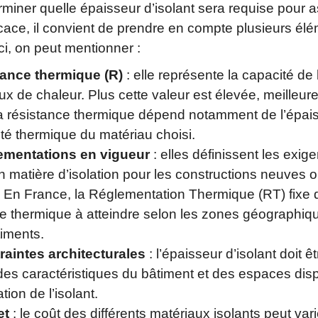
rminer quelle épaisseur d’isolant sera requise pour 
ficace, il convient de prendre en compte plusieurs él
i, on peut mentionner :
tance thermique (R)
: elle représente la capacité de l
lux de chaleur. Plus cette valeur est élevée, meilleure
 La résistance thermique dépend notamment de l’épai
ité thermique du matériau choisi.
ementations en vigueur
: elles définissent les exig
 matière d’isolation pour les constructions neuves o
. En France, la Réglementation Thermique (RT) fixe
e thermique à atteindre selon les zones géographiqu
timents.
raintes architecturales
: l’épaisseur d’isolant doit 
des caractéristiques du bâtiment et des espaces dis
ation de l’isolant.
et
: le coût des différents matériaux isolants peut vari