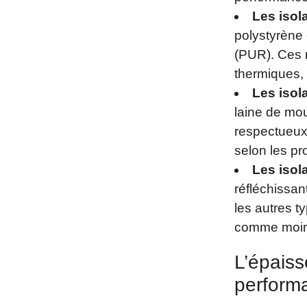
Les isol
polystyrène
(PUR). Ces 
thermiques,
Les isol
laine de mou
respectueux
selon les pr
Les isol
réfléchissan
les autres t
comme moind
L’épaiss
perform