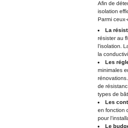
Afin de déte
isolation ef
Parmi ceux-c
La résis
résister au f
l’isolation.
la conductiv
Les régl
minimales en
rénovations
de résistanc
types de bâ
Les cont
en fonction 
pour l’install
Le budg