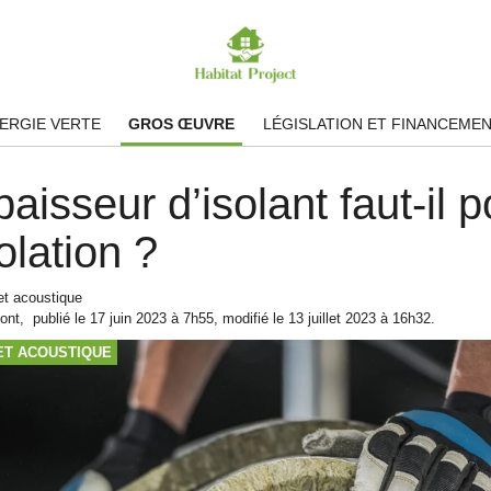
ERGIE VERTE
GROS ŒUVRE
LÉGISLATION ET FINANCEME
aisseur d’isolant faut-il 
olation ?
et acoustique
ont
,
publié le
17 juin 2023
à 7h55
, modifié le 13 juillet 2023 à 16h32
.
ET ACOUSTIQUE