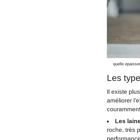
quelle epaisseu
Les type
Il existe plu
améliorer l’
couramment 
Les lain
roche, très 
performances