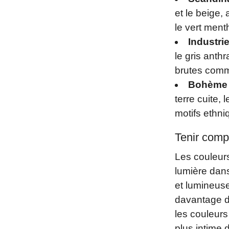
et le beige,
le vert menth
Industrie
le gris anth
brutes comm
Bohème 
terre cuite,
motifs ethniq
Tenir compt
Les couleurs
lumière dans 
et lumineuse
davantage de
les couleurs
plus intime 