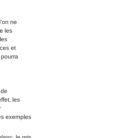
l’on ne
e les
les
ces et
 pourra
 de
fet, les
r
ues exemples
lanc, le gris