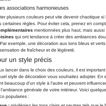
les associations harmonieuses
ter plusieurs couleurs peut vite devenir chaotique si 
 certaines règles. Pour éviter cela, prenez en compt
omplémentaires
mentionnées plus haut, mais aussi 
oisines
qui ont tendance à créer des ambiances dou
Par exemple, une décoration aux tons bleus et verts
ensation de fraîcheur et de légèreté.
ur un style précis
s lancer dans le choix des couleurs, il est important
uel style de décoration vous souhaitez adopter. En ef
ent beaucoup d’un style à l’autre et peuvent influence
l’ambiance générale de votre intérieur. Voici quelq
co populaires :
ve :
privilégiez les tons clairs et neutres tels que le b