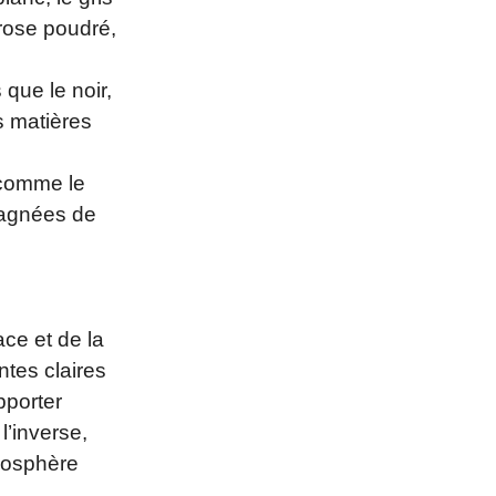
rose poudré,
que le noir,
es matières
 comme le
mpagnées de
ce et de la
ntes claires
pporter
l’inverse,
tmosphère