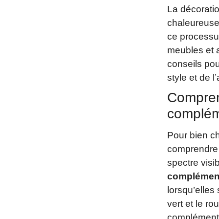
La décoratio
chaleureuse
ce processus
meubles et a
conseils pou
style et de 
Comprend
complém
Pour bien ch
comprendre l
spectre visi
complément
lorsqu’elles
vert et le r
complémenta