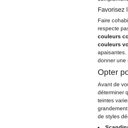
Favorisez 
Faire cohabi
respecte pas
couleurs c
couleurs v
apaisantes. 
donner une s
Opter po
Avant de vou
déterminer q
teintes vari
grandement 
de styles dé
Scandina