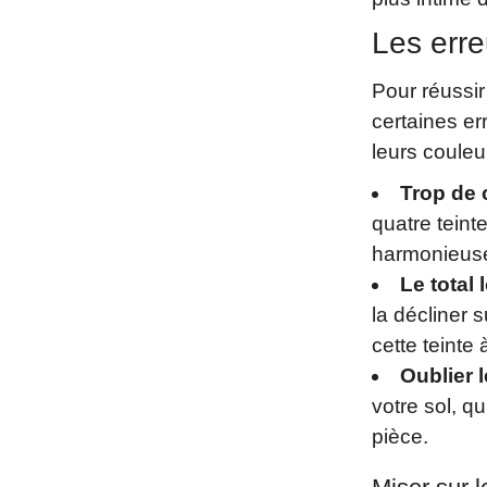
Les erre
Pour réussir
certaines e
leurs couleu
Trop de 
quatre teint
harmonieus
Le total 
la décliner 
cette teinte
Oublier l
votre sol, q
pièce.