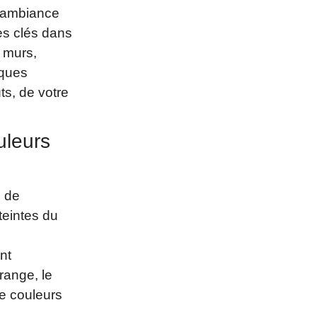
e ambiance
es clés dans
s murs,
lques
ts, de votre
uleurs
l de
teintes du
nt
range, le
de couleurs