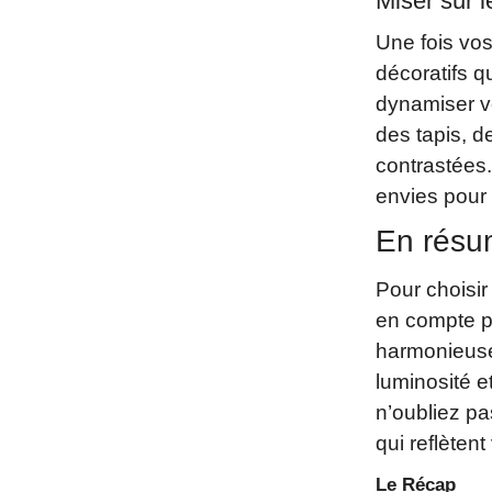
Miser sur 
Une fois vos
décoratifs q
dynamiser v
des tapis, d
contrastées.
envies pour 
En rés
Pour choisir
en compte pl
harmonieuses
luminosité et
n’oubliez pa
qui reflètent
Le Récap