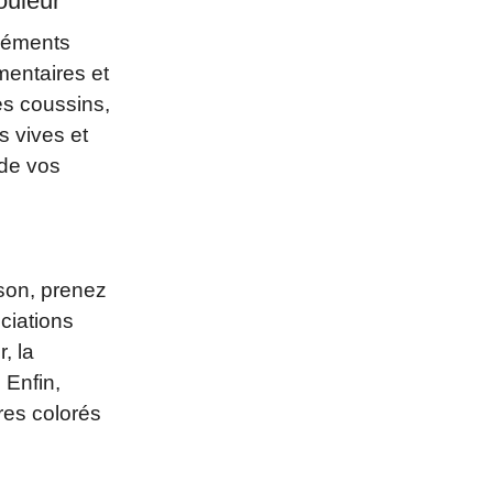
ouleur
éléments
mentaires et
es coussins,
s vives et
 de vos
ison, prenez
ciations
, la
. Enfin,
res colorés