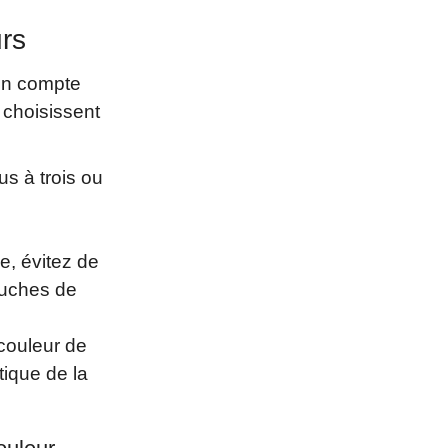
urs
 en compte
 choisissent
us à trois ou
s
, évitez de
ouches de
couleur de
tique de la