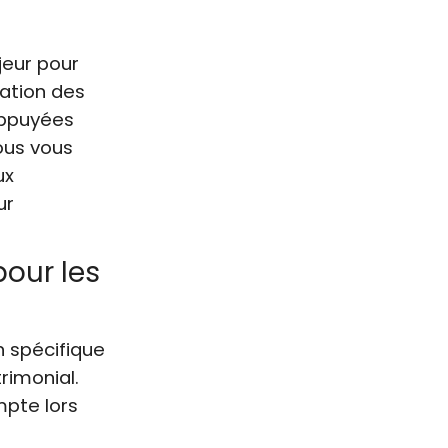
jeur pour
ovation des
appuyées
nous vous
ux
ur
our les
 spécifique
rimonial.
mpte lors