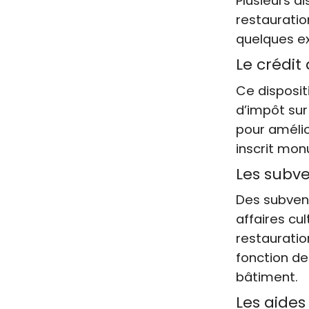
Plusieurs d
restauratio
quelques ex
Le crédit
Ce disposit
d’impôt su
pour amélio
inscrit mon
Les subve
Des subvent
affaires cu
restauratio
fonction de
bâtiment.
Les aides 