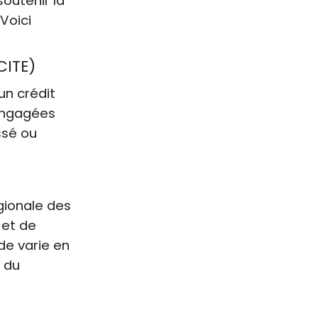
soutenir la
Voici
CITE)
un crédit
engagées
ssé ou
gionale des
 et de
de varie en
n du