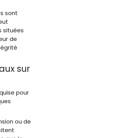
es sont
eut
s situées
eur de
tégrité
aux sur
equise pour
ques
nsion ou de
itent