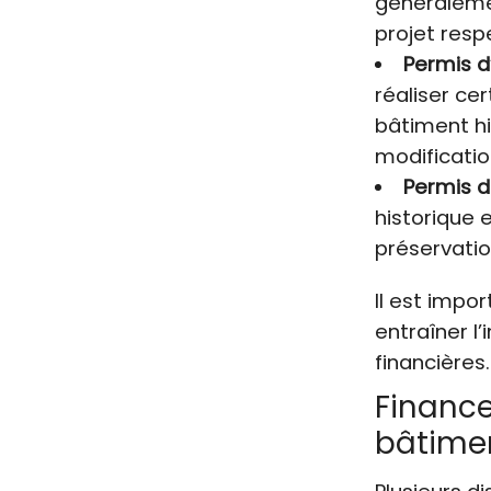
généraleme
projet resp
Permis d
réaliser ce
bâtiment hi
modificatio
Permis d
historique 
préservatio
Il est impo
entraîner l
financières.
Finance
bâtimen