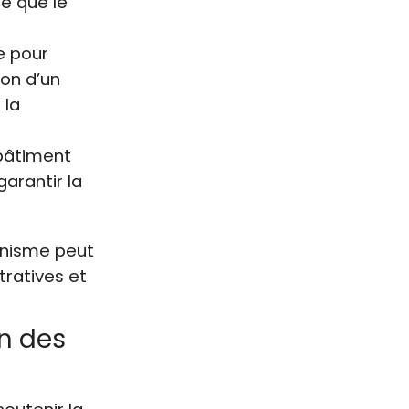
e que le
e pour
ion d’un
 la
 bâtiment
garantir la
banisme peut
tratives et
n des