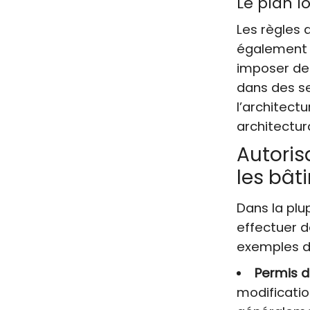
Le plan l
Les règles 
également 
imposer des
dans des s
l’architect
architectur
Autoris
les bât
Dans la plu
effectuer d
exemples d’
Permis d
modificatio