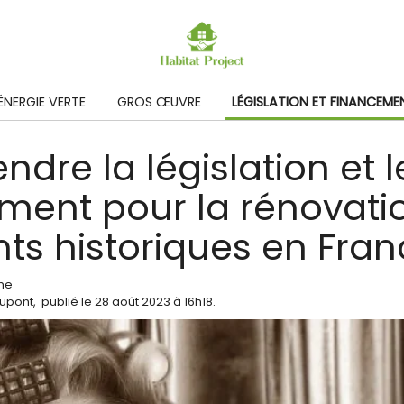
ÉNERGIE VERTE
GROS ŒUVRE
LÉGISLATION ET FINANCEME
dre la législation et l
ment pour la rénovati
ts historiques en Fra
me
Dupont
,
publié le
28 août 2023
à 16h18
.