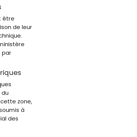
s
 être
ison de leur
echnique.
ministère
s par
riques
ques
 du
 cette zone,
 soumis à
ial des