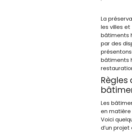
La préserva
les villes e
bâtiments h
par des disp
présentons 
bâtiments h
restauratio
Règles 
bâtimen
Les bâtimen
en matière 
Voici quelq
d’un projet