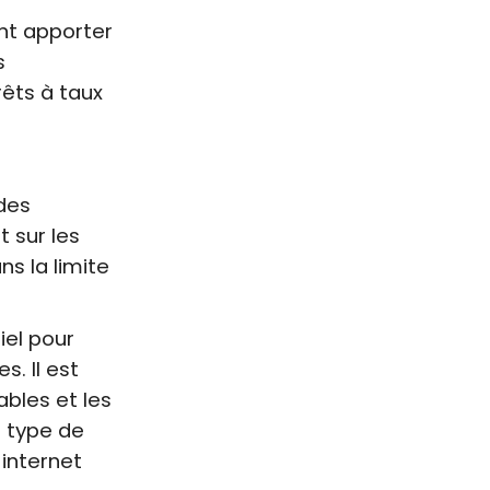
nt apporter
s
êts à taux
 des
 sur les
s la limite
iel pour
s. Il est
ables et les
e type de
 internet