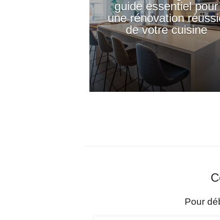
guide essentiel pour
une rénovation réussi
de votre cuisine
C
Pour dé