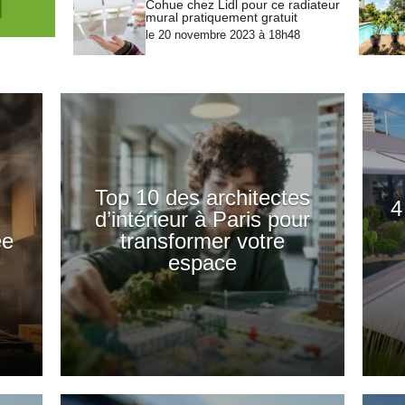
Cohue chez Lidl pour ce radiateur
mural pratiquement gratuit
le 20 novembre 2023 à 18h48
Top 10 des architectes
4
d’intérieur à Paris pour
ée
transformer votre
espace