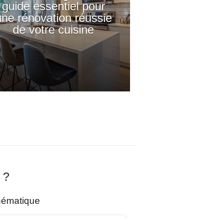
guide essentiel pour
une rénovation réussie
de votre cuisine
 ?
hématique