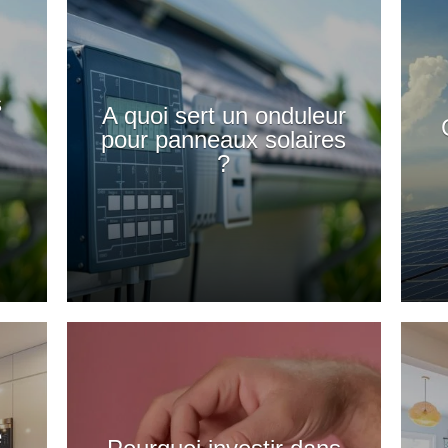
s
A quoi sert un onduleur
pour panneaux solaires
?
e