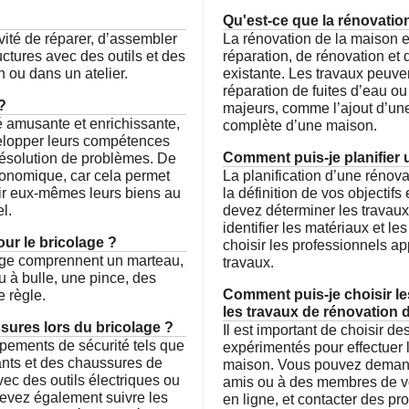
Qu'est-ce que la rénovatio
ivité de réparer, d’assembler
La rénovation de la maison e
uctures avec des outils et des
réparation, de rénovation et
 ou dans un atelier.
existante. Les travaux peuve
réparation de fuites d’eau ou
?
majeurs, comme l’ajout d’une
té amusante et enrichissante,
complète d’une maison.
elopper leurs compétences
Comment puis-je planifier 
 résolution de problèmes. De
conomique, car cela permet
La planification d’une réno
nir eux-mêmes leurs biens au
la définition de vos objectifs
l.
devez déterminer les travaux 
identifier les matériaux et le
our le bricolage ?
choisir les professionnels ap
lage comprennent un marteau,
travaux.
 à bulle, une pince, des
Comment puis-je choisir le
e règle.
les travaux de rénovation
sures lors du bricolage ?
Il est important de choisir de
uipements de sécurité tels que
expérimentés pour effectuer 
ants et des chaussures de
maison. Vous pouvez deman
vec des outils électriques ou
amis ou à des membres de vot
evez également suivre les
en ligne, et contacter des pr